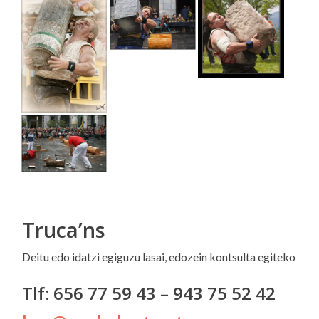
Truca’ns
Deitu edo idatzi egiguzu lasai, edozein kontsulta egiteko
Tlf: 656 77 59 43 – 943 75 52 42