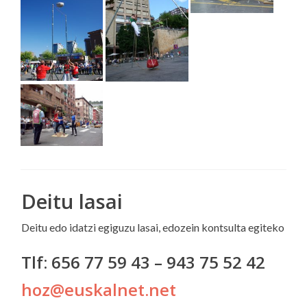
Deitu lasai
Deitu edo idatzi egiguzu lasai, edozein kontsulta egiteko
Tlf: 656 77 59 43 – 943 75 52 42
hoz@euskalnet.net