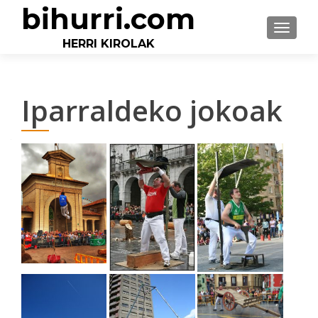
bihurri.com
TOGGLE
HERRI KIROLAK
Iparraldeko jokoak