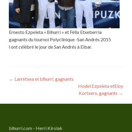
Ernesto Ezpeleta « Bihurri » et Félix Etxeberria
gagnants du tournoi Polyclinique -San Andrés 2015
i ont célébré le jour de San Andrés à Eibar.
Navigation
←
Larretxea et bihurri, gagnants
Hodei Ezpeleta etEloy
de
Kortxero, gagnants
→
l’article
bihurri.com - Herri Kirolak