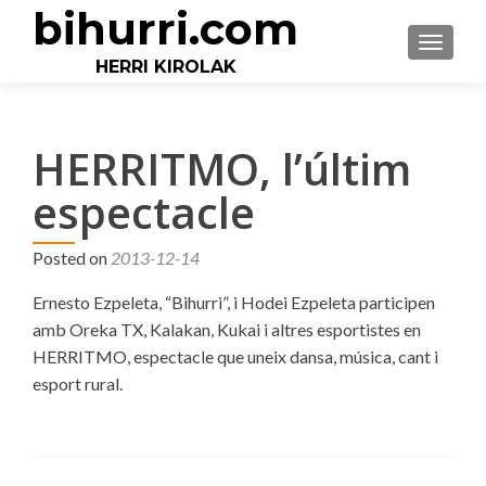
bihurri.com
TOGGLE
HERRI KIROLAK
HERRITMO, l’últim
espectacle
Posted on
2013-12-14
Ernesto Ezpeleta, “Bihurri”, i Hodei Ezpeleta participen
amb Oreka TX, Kalakan, Kukai i altres esportistes en
HERRITMO, espectacle que uneix dansa, música, cant i
esport rural.