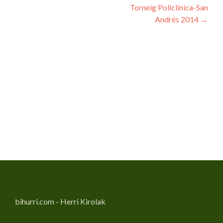
Navegació
Torneig Policlinica-San
Andrés 2014
→
d'entrades
bihurri.com - Herri Kirolak